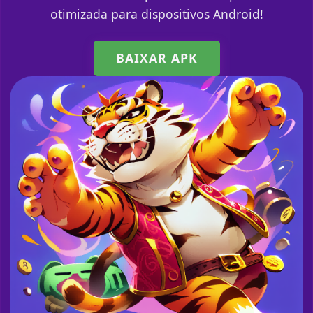
otimizada para dispositivos Android!
BAIXAR APK