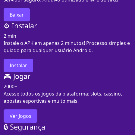
Baixar
⚙️ Instalar
2 min
Instale o APK em apenas 2 minutos! Processo simples e
guiado para qualquer usuário Android.
Instalar
🎮 Jogar
2000+
Acesse todos os jogos da plataforma: slots, cassino,
apostas esportivas e muito mais!
Ver Jogos
🔒 Segurança