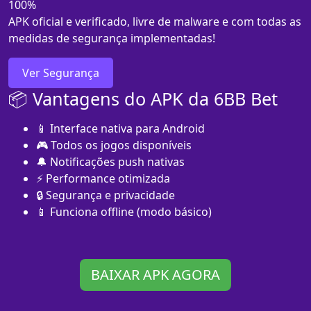
100%
APK oficial e verificado, livre de malware e com todas as
medidas de segurança implementadas!
Ver Segurança
📦 Vantagens do APK da 6BB Bet
📱 Interface nativa para Android
🎮 Todos os jogos disponíveis
🔔 Notificações push nativas
⚡ Performance otimizada
🔒 Segurança e privacidade
📱 Funciona offline (modo básico)
BAIXAR APK AGORA