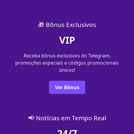
🎁 Bônus Exclusivos
VIP
Receba bônus exclusivos do Telegram,
promoções especiais e códigos promocionais
únicos!
Ver Bônus
📢 Notícias em Tempo Real
24/7