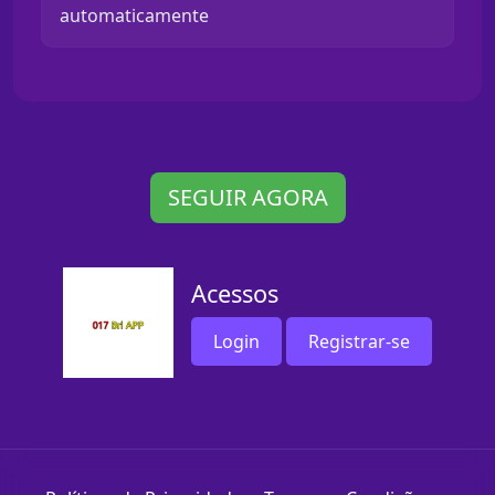
automaticamente
SEGUIR AGORA
Acessos
Login
Registrar-se