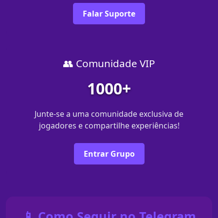
Falar Suporte
👥 Comunidade VIP
1000+
Junte-se a uma comunidade exclusiva de
jogadores e compartilhe experiências!
Entrar Grupo
📱 Como Seguir no Telegram