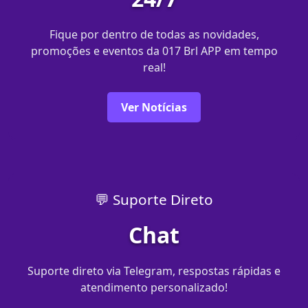
Fique por dentro de todas as novidades,
promoções e eventos da 017 Brl APP em tempo
real!
Ver Notícias
💬 Suporte Direto
Chat
Suporte direto via Telegram, respostas rápidas e
atendimento personalizado!