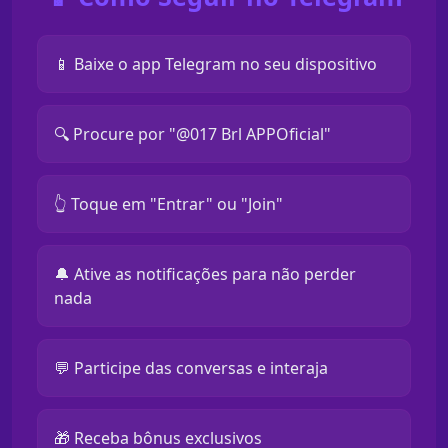
📱 Baixe o app Telegram no seu dispositivo
🔍 Procure por "@017 Brl APPOficial"
👆 Toque em "Entrar" ou "Join"
🔔 Ative as notificações para não perder
nada
💬 Participe das conversas e interaja
🎁 Receba bônus exclusivos