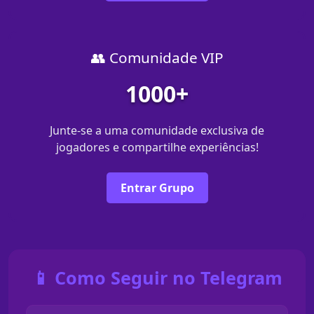
👥 Comunidade VIP
1000+
Junte-se a uma comunidade exclusiva de
jogadores e compartilhe experiências!
Entrar Grupo
📱 Como Seguir no Telegram