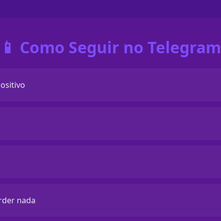
📱 Como Seguir no Telegram
ositivo
erder nada