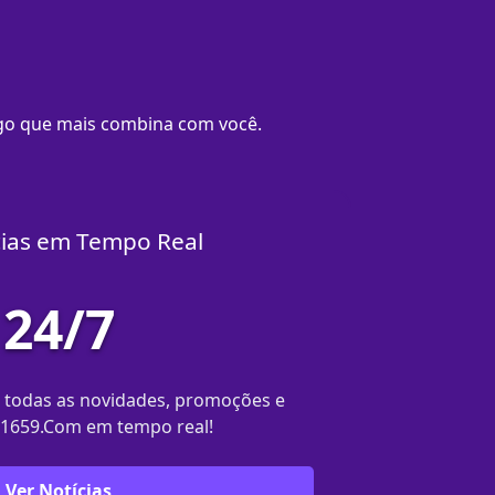
ogo que mais combina com você.
cias em Tempo Real
24/7
e todas as novidades, promoções e
 1659.Com em tempo real!
Ver Notícias