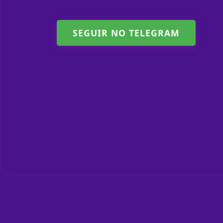
SEGUIR NO TELEGRAM