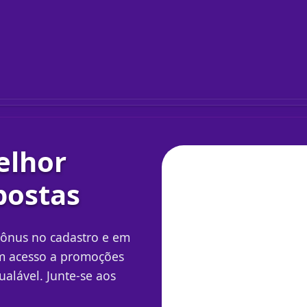
elhor
postas
bônus no cadastro e em
em acesso a promoções
ualável. Junte-se aos