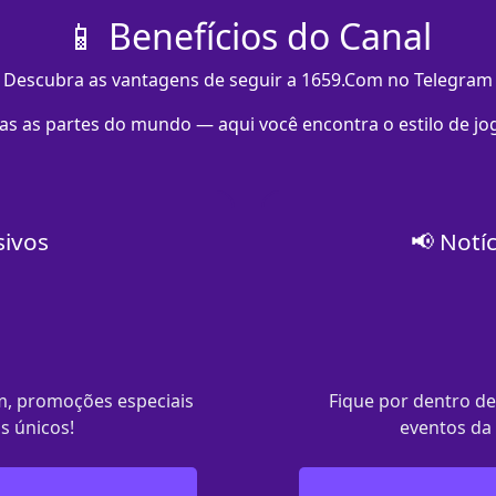
📱 Benefícios do Canal
Descubra as vantagens de seguir a 1659.Com no Telegram
as as partes do mundo — aqui você encontra o estilo de j
sivos
📢 Notí
m, promoções especiais
Fique por dentro d
s únicos!
eventos da