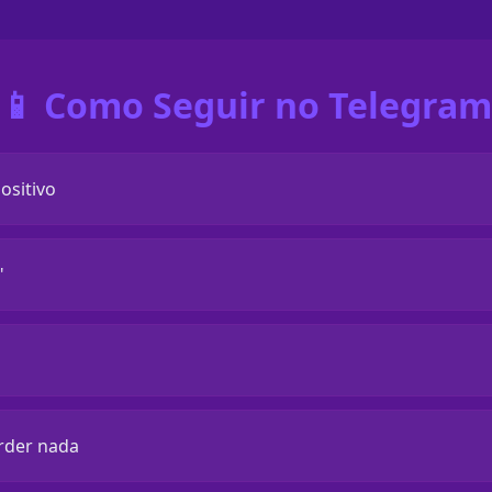
📱 Como Seguir no Telegram
ositivo
"
erder nada