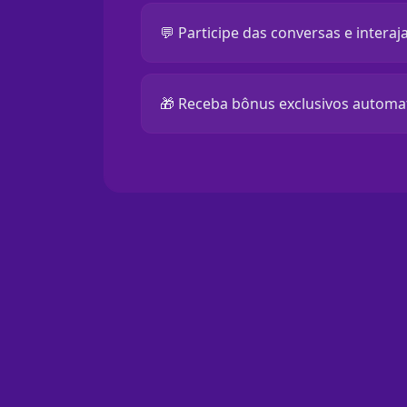
💬 Participe das conversas e interaj
🎁 Receba bônus exclusivos autom