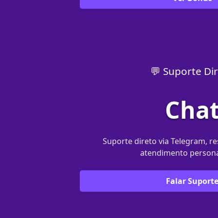
💬 Suporte Di
Cha
Suporte direto via Telegram, r
atendimento persona
Falar Suport