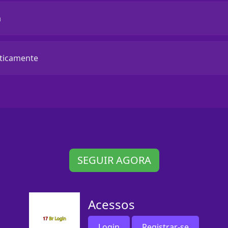
a
aticamente
SEGUIR AGORA
Acessos
Login
Registrar-se