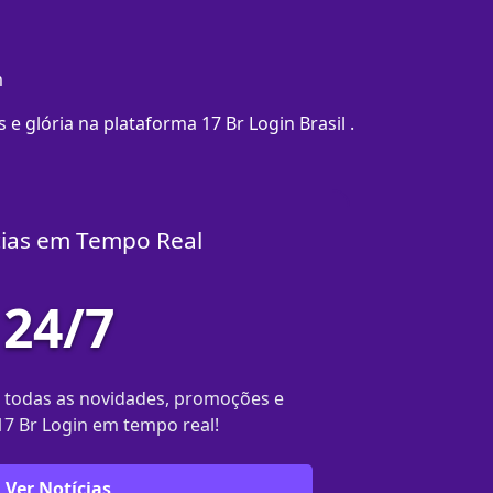
m
e glória na plataforma 17 Br Login Brasil .
cias em Tempo Real
24/7
e todas as novidades, promoções e
17 Br Login em tempo real!
Ver Notícias