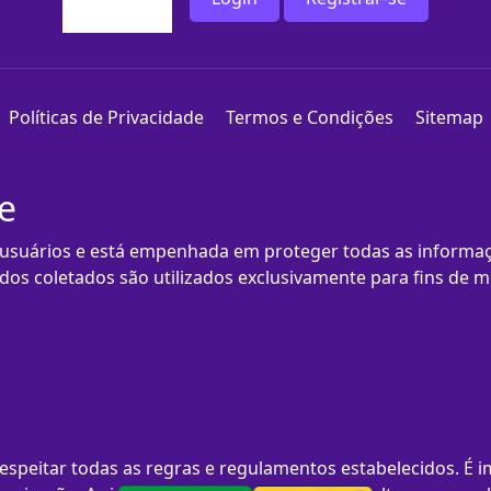
Políticas de Privacidade
Termos e Condições
Sitemap
de
us usuários e está empenhada em proteger todas as informa
os coletados são utilizados exclusivamente para fins de m
speitar todas as regras e regulamentos estabelecidos. É i