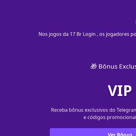
Nos jogos da 17 Br Login , os jogadores po
🎁 Bônus Exclu
VIP
Receba bônus exclusivos do Telegra
e códigos promocionai
Ver Bônus