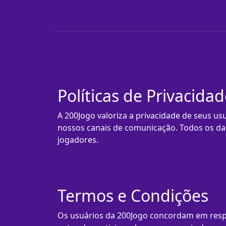
Políticas de Privacida
A 200Jogo valoriza a privacidade de seus u
nossos canais de comunicação. Todos os dad
jogadores.
Termos e Condições
Os usuários da 200Jogo concordam em respei