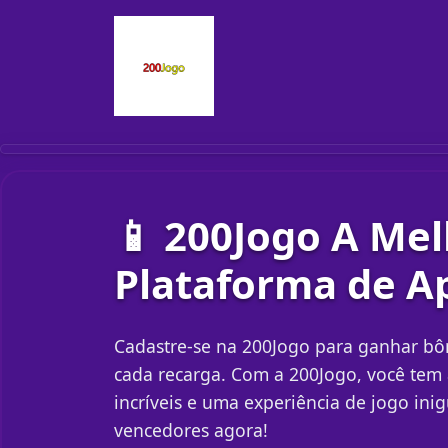
📱 200Jogo A Me
Plataforma de A
Cadastre-se na 200Jogo para ganhar bô
cada recarga. Com a 200Jogo, você tem
incríveis e uma experiência de jogo inig
vencedores agora!