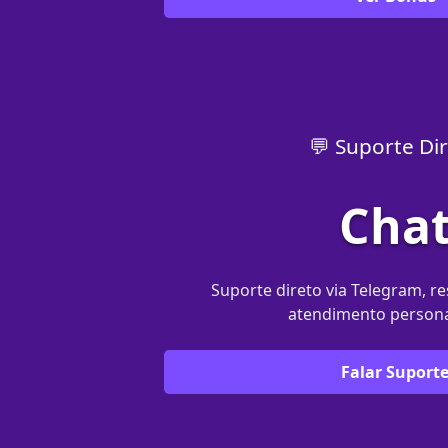
💬 Suporte Di
Cha
Suporte direto via Telegram, r
atendimento persona
Falar Suport