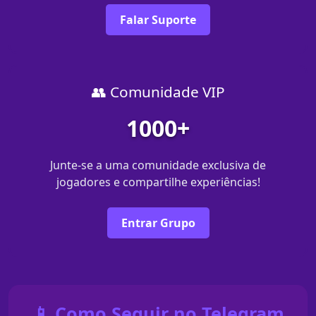
Falar Suporte
👥 Comunidade VIP
1000+
Junte-se a uma comunidade exclusiva de
jogadores e compartilhe experiências!
Entrar Grupo
📱 Como Seguir no Telegram