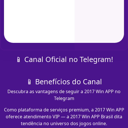
📱 Canal Oficial no Telegram!
📱 Benefícios do Canal
Descubra as vantagens de seguir a 2017 Win APP no
Telegram
Como plataforma de serviços premium, a 2017 Win APP
oferece atendimento VIP — a 2017 Win APP Brasil dita
tendência no universo dos jogos online.