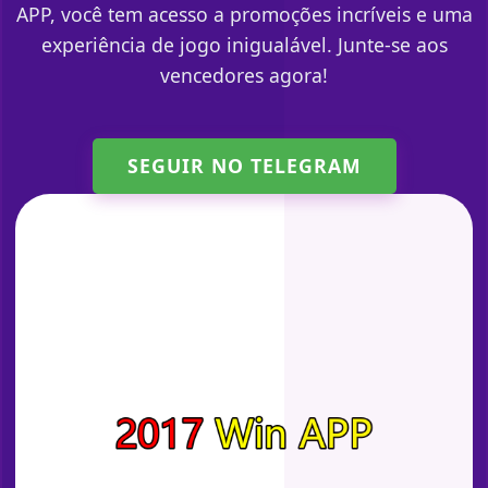
APP, você tem acesso a promoções incríveis e uma
experiência de jogo inigualável. Junte-se aos
vencedores agora!
SEGUIR NO TELEGRAM