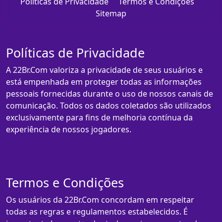
Políticas de Privacidade
Termos e Condições
Sitemap
Políticas de Privacidade
A 22Br.Com valoriza a privacidade de seus usuários e
está empenhada em proteger todas as informações
pessoais fornecidas durante o uso de nossos canais de
comunicação. Todos os dados coletados são utilizados
exclusivamente para fins de melhoria contínua da
experiência de nossos jogadores.
Termos e Condições
Os usuários da 22Br.Com concordam em respeitar
todas as regras e regulamentos estabelecidos. É