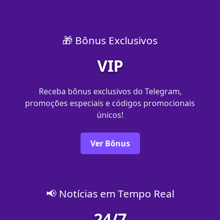
🎁 Bônus Exclusivos
VIP
Receba bônus exclusivos do Telegram,
promoções especiais e códigos promocionais
únicos!
Ver Bônus
📢 Notícias em Tempo Real
24/7