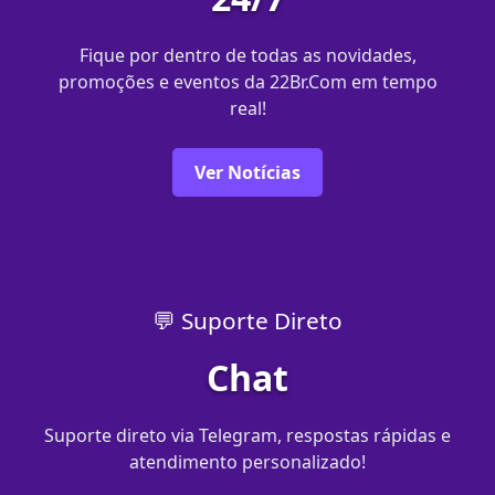
Fique por dentro de todas as novidades,
promoções e eventos da 22Br.Com em tempo
real!
Ver Notícias
💬 Suporte Direto
Chat
Suporte direto via Telegram, respostas rápidas e
atendimento personalizado!