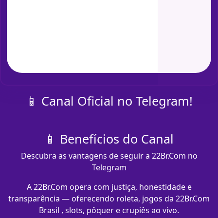
📱 Canal Oficial no Telegram!
📱 Benefícios do Canal
Descubra as vantagens de seguir a 22Br.Com no
Telegram
A 22Br.Com opera com justiça, honestidade e
transparência — oferecendo roleta, jogos da 22Br.Com
Brasil , slots, pôquer e crupiês ao vivo.