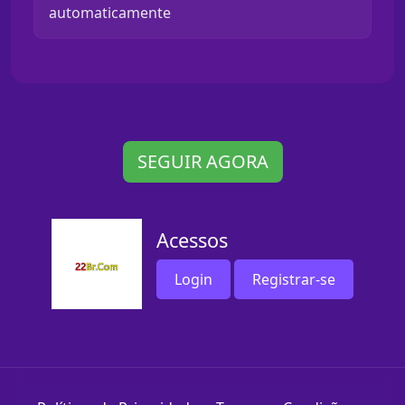
automaticamente
SEGUIR AGORA
Acessos
Login
Registrar-se