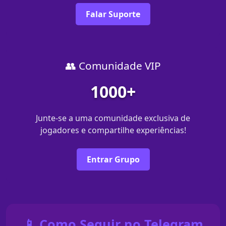
Falar Suporte
👥 Comunidade VIP
1000+
Junte-se a uma comunidade exclusiva de
jogadores e compartilhe experiências!
Entrar Grupo
📱 Como Seguir no Telegram