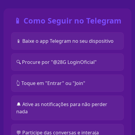
📱 Como Seguir no Telegram
📱 Baixe o app Telegram no seu dispositivo
🔍 Procure por "@28G LoginOficial"
👆 Toque em "Entrar" ou "Join"
🔔 Ative as notificações para não perder
nada
💬 Participe das conversas e interaja