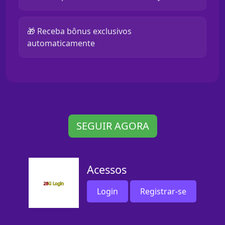
🎁 Receba bônus exclusivos
automaticamente
SEGUIR AGORA
Acessos
Login
Registrar-se