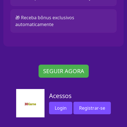
🎁 Receba bônus exclusivos
automaticamente
SEGUIR AGORA
Acessos
Login
Registrar-se