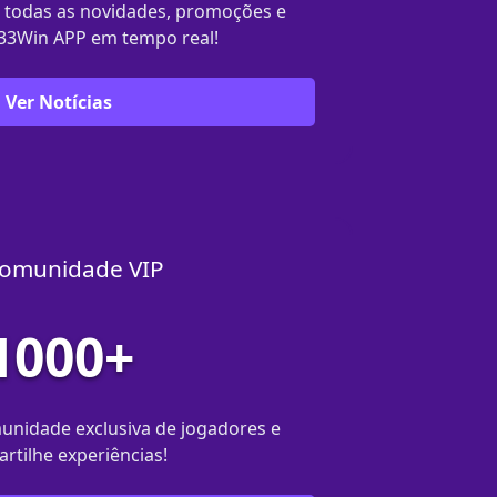
e todas as novidades, promoções e
33Win APP em tempo real!
Ver Notícias
Comunidade VIP
1000+
unidade exclusiva de jogadores e
rtilhe experiências!