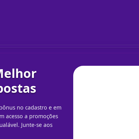
Melhor
postas
bônus no cadastro e em
em acesso a promoções
ualável. Junte-se aos