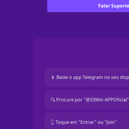
Falar Suport
📱 Baixe o app Telegram no seu disp
🔍 Procure por "@33Win APPOficial"
👆 Toque em "Entrar" ou "Join"