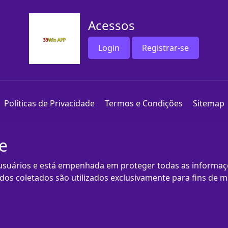
Acessos
Login
Registrar-se
Políticas de Privacidade
Termos e Condições
Sitemap
de
 usuários e está empenhada em proteger todas as informaç
os coletados são utilizados exclusivamente para fins de m