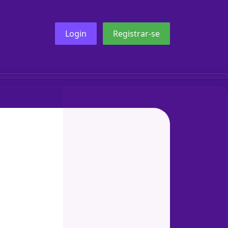
Login
Registrar-se