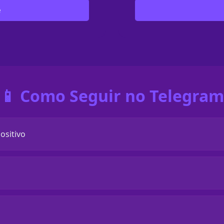
e
📱 Como Seguir no Telegram
ositivo