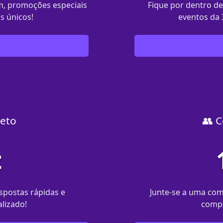
m, promoções especiais
Fique por dentro d
s únicos!
eventos da 
reto
👥 
t
espostas rápidas e
Junte-se a uma com
lizado!
compa