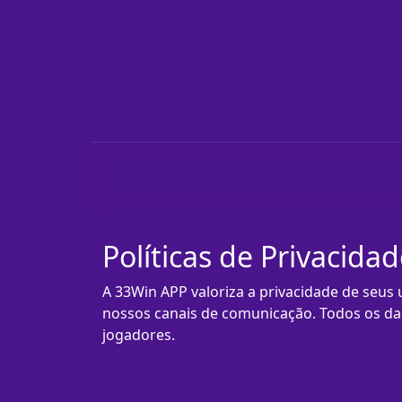
Políticas de Privacida
A 33Win APP valoriza a privacidade de seus
nossos canais de comunicação. Todos os dad
jogadores.