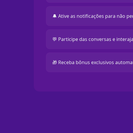
🔔 Ative as notificações para não p
💬 Participe das conversas e interaj
🎁 Receba bônus exclusivos autom