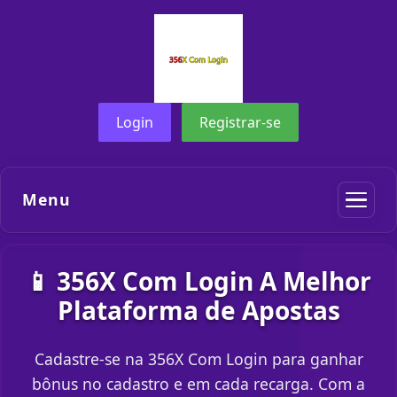
Login
Registrar-se
Menu
📱 356X Com Login A Melhor
Plataforma de Apostas
Cadastre-se na 356X Com Login para ganhar
bônus no cadastro e em cada recarga. Com a