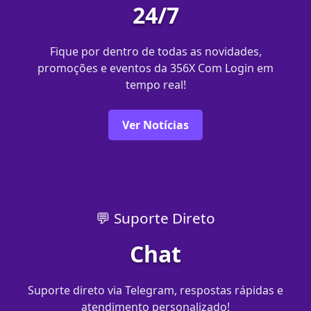
24/7
Fique por dentro de todas as novidades,
promoções e eventos da 356X Com Login em
tempo real!
Ver Notícias
💬 Suporte Direto
Chat
Suporte direto via Telegram, respostas rápidas e
atendimento personalizado!