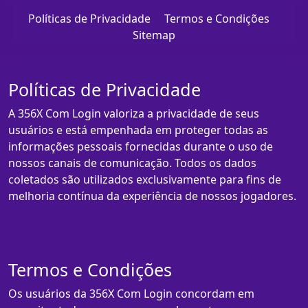
Políticas de Privacidade
Termos e Condições
Sitemap
Políticas de Privacidade
A 356X Com Login valoriza a privacidade de seus
usuários e está empenhada em proteger todas as
informações pessoais fornecidas durante o uso de
nossos canais de comunicação. Todos os dados
coletados são utilizados exclusivamente para fins de
melhoria contínua da experiência de nossos jogadores.
Termos e Condições
Os usuários da 356X Com Login concordam em