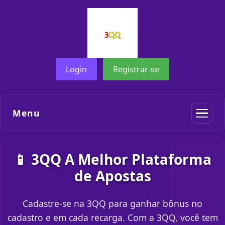
Login
Registrar-se
Menu
📱 3QQ A Melhor Plataforma
de Apostas
Cadastre-se na 3QQ para ganhar bônus no
cadastro e em cada recarga. Com a 3QQ, você tem