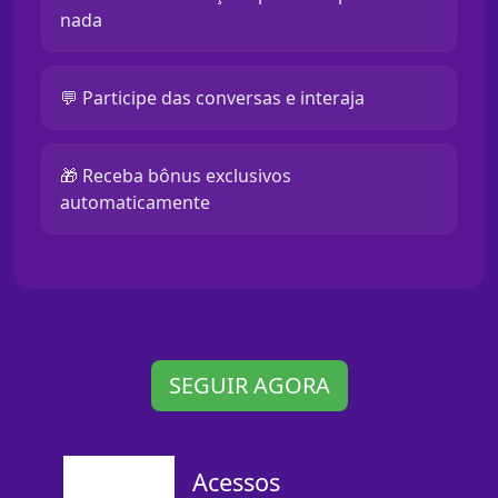
nada
💬 Participe das conversas e interaja
🎁 Receba bônus exclusivos
automaticamente
SEGUIR AGORA
Acessos