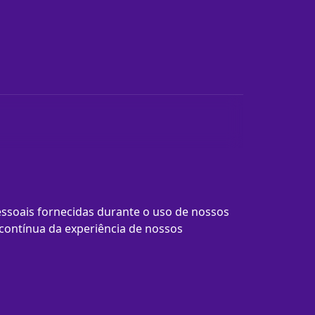
essoais fornecidas durante o uso de nossos
 contínua da experiência de nossos