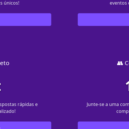
s únicos!
eventos 
reto
👥 
t
espostas rápidas e
Junte-se a uma com
lizado!
compa
e