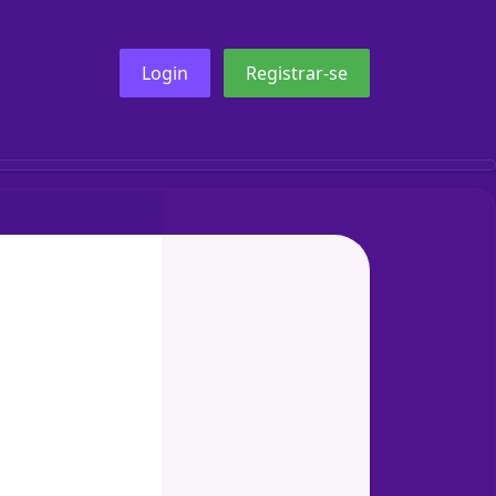
Login
Registrar-se