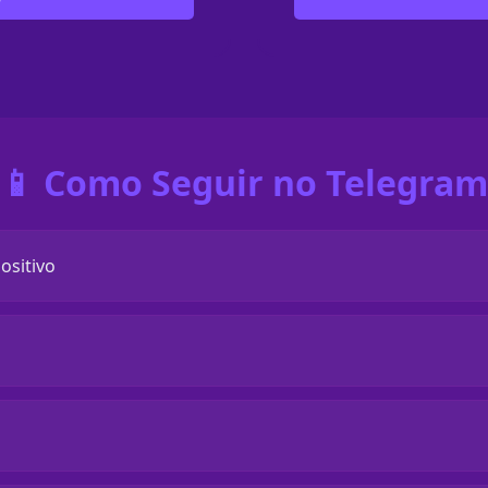
📱 Como Seguir no Telegram
ositivo