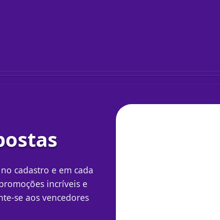
postas
 no cadastro e em cada
promoções incríveis e
unte-se aos vencedores