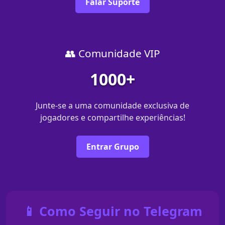
Falar Suporte
👥 Comunidade VIP
1000+
Junte-se a uma comunidade exclusiva de
jogadores e compartilhe experiências!
Entrar Grupo
📱 Como Seguir no Telegram