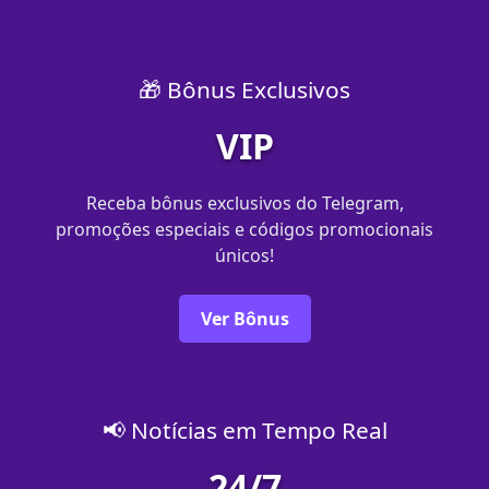
🎁 Bônus Exclusivos
VIP
Receba bônus exclusivos do Telegram,
promoções especiais e códigos promocionais
únicos!
Ver Bônus
📢 Notícias em Tempo Real
24/7