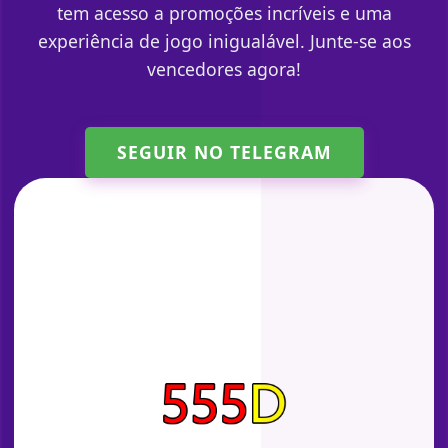
tem acesso a promoções incríveis e uma
experiência de jogo inigualável. Junte-se aos
vencedores agora!
SEGUIR NO TELEGRAM