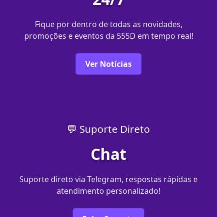
Fique por dentro de todas as novidades,
promoções e eventos da 555D em tempo real!
Ver Notícias
💬 Suporte Direto
Chat
Suporte direto via Telegram, respostas rápidas e
atendimento personalizado!