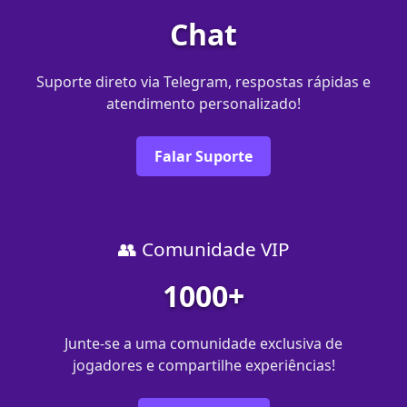
Chat
Suporte direto via Telegram, respostas rápidas e
atendimento personalizado!
Falar Suporte
👥 Comunidade VIP
1000+
Junte-se a uma comunidade exclusiva de
jogadores e compartilhe experiências!