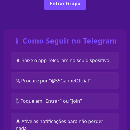
Entrar Grupo
📱 Como Seguir no Telegram
📱 Baixe o app Telegram no seu dispositivo
🔍 Procure por "@55GanheOficial"
👆 Toque em "Entrar" ou "Join"
🔔 Ative as notificações para não perder
nada