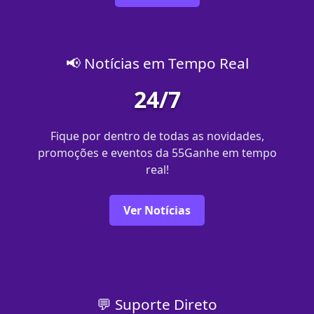
📢 Notícias em Tempo Real
24/7
Fique por dentro de todas as novidades,
promoções e eventos da 55Ganhe em tempo
real!
Ver Notícias
💬 Suporte Direto