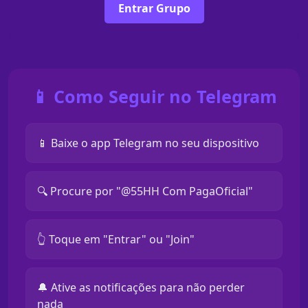
Entrar Grupo
📱 Como Seguir no Telegram
📱 Baixe o app Telegram no seu dispositivo
🔍 Procure por "@55HH Com PagaOficial"
👆 Toque em "Entrar" ou "Join"
🔔 Ative as notificações para não perder
nada