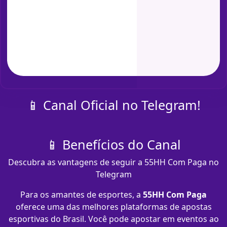
📱 Canal Oficial no Telegram!
📱 Benefícios do Canal
Descubra as vantagens de seguir a 55HH Com Paga no
Telegram
Para os amantes de esportes, a
55HH Com Paga
oferece uma das melhores plataformas de apostas
esportivas do Brasil. Você pode apostar em eventos ao