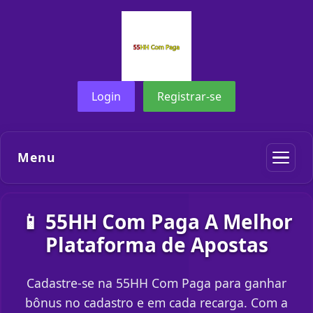
Login
Registrar-se
Menu
📱 55HH Com Paga A Melhor
Plataforma de Apostas
Cadastre-se na 55HH Com Paga para ganhar
bônus no cadastro e em cada recarga. Com a