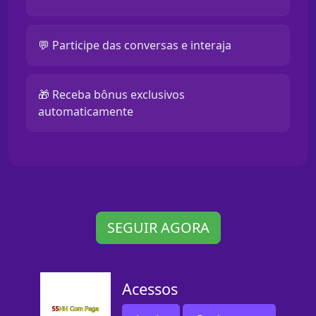
💬 Participe das conversas e interaja
🎁 Receba bônus exclusivos
automaticamente
SEGUIR AGORA
Acessos