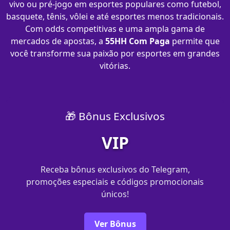
vivo ou pré-jogo em esportes populares como futebol,
basquete, tênis, vôlei e até esportes menos tradicionais.
Com odds competitivas e uma ampla gama de
mercados de apostas, a
55HH Com Paga
permite que
você transforme sua paixão por esportes em grandes
vitórias.
🎁 Bônus Exclusivos
VIP
Receba bônus exclusivos do Telegram,
promoções especiais e códigos promocionais
únicos!
Ver Bônus