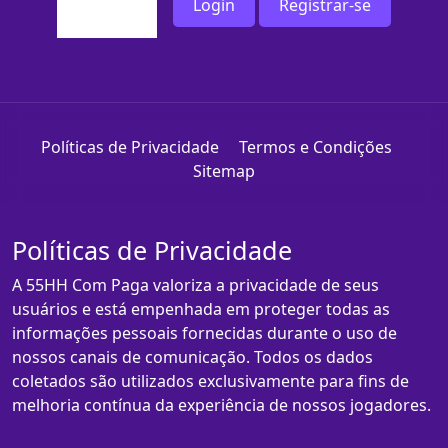
Login
Registrar-se
Políticas de Privacidade
Termos e Condições
Sitemap
Políticas de Privacidade
A 55HH Com Paga valoriza a privacidade de seus
usuários e está empenhada em proteger todas as
informações pessoais fornecidas durante o uso de
nossos canais de comunicação. Todos os dados
coletados são utilizados exclusivamente para fins de
melhoria contínua da experiência de nossos jogadores.