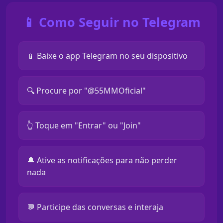
📱 Como Seguir no Telegram
📱 Baixe o app Telegram no seu dispositivo
🔍 Procure por "@55MMOficial"
👆 Toque em "Entrar" ou "Join"
🔔 Ative as notificações para não perder
nada
💬 Participe das conversas e interaja