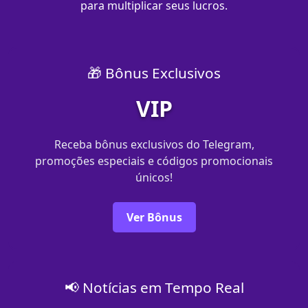
para multiplicar seus lucros.
🎁 Bônus Exclusivos
VIP
Receba bônus exclusivos do Telegram,
promoções especiais e códigos promocionais
únicos!
Ver Bônus
📢 Notícias em Tempo Real