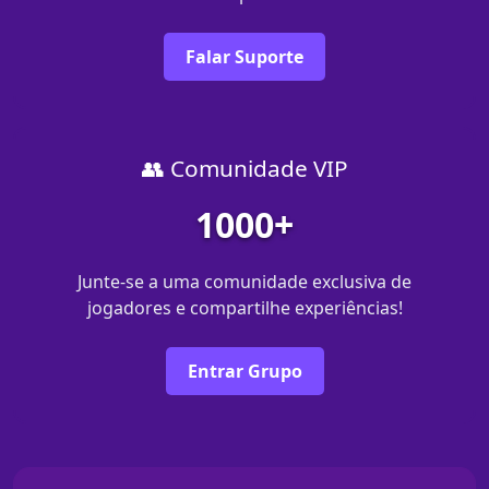
Falar Suporte
👥 Comunidade VIP
1000+
Junte-se a uma comunidade exclusiva de
jogadores e compartilhe experiências!
Entrar Grupo