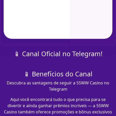
📱 Canal Oficial no Telegram!
📱 Benefícios do Canal
Descubra as vantagens de seguir a 55WW Casino no
Telegram
Aqui você encontrará tudo o que precisa para se
divertir e ainda ganhar prêmios incríveis — a 55WW
Casino também oferece promoções e bônus exclusivos