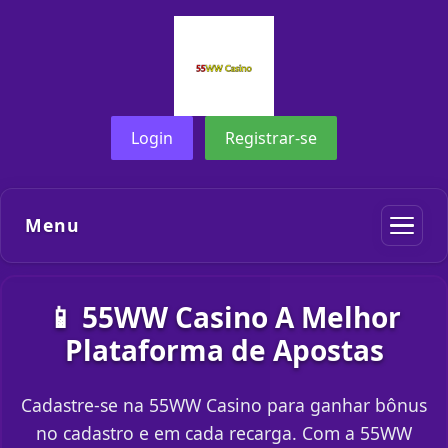
Login
Registrar-se
Menu
📱 55WW Casino A Melhor
Plataforma de Apostas
Cadastre-se na 55WW Casino para ganhar bônus
no cadastro e em cada recarga. Com a 55WW