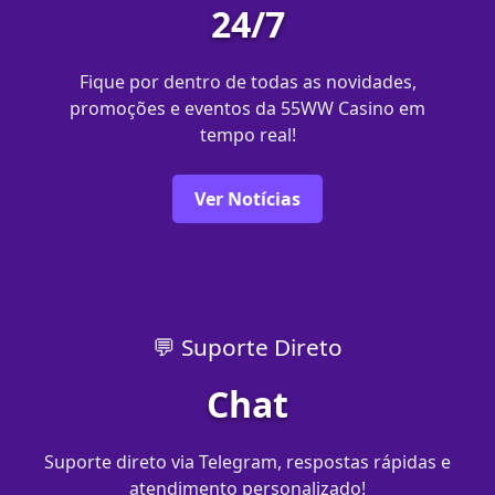
24/7
Fique por dentro de todas as novidades,
promoções e eventos da 55WW Casino em
tempo real!
Ver Notícias
💬 Suporte Direto
Chat
Suporte direto via Telegram, respostas rápidas e
atendimento personalizado!