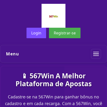
Login
Registrar-se
Menu
📱 567Win A Melhor
Plataforma de Apostas
Cadastre-se na 567Win para ganhar bônus no
cadastro e em cada recarga. Com a 567Win, você