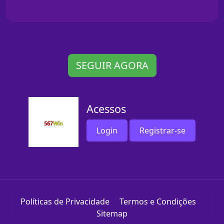
SEGUIR AGORA
Acessos
Login
Registrar-se
Políticas de Privacidade
Termos e Condições
Sitemap