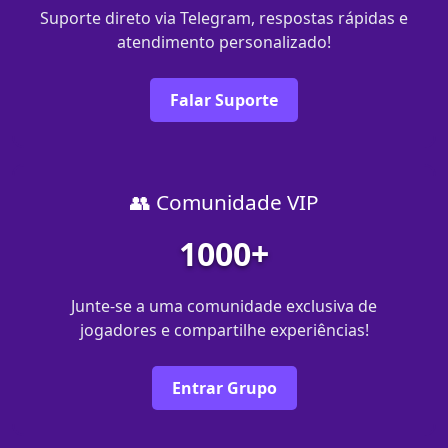
Suporte direto via Telegram, respostas rápidas e
atendimento personalizado!
Falar Suporte
👥 Comunidade VIP
1000+
Junte-se a uma comunidade exclusiva de
jogadores e compartilhe experiências!
Entrar Grupo