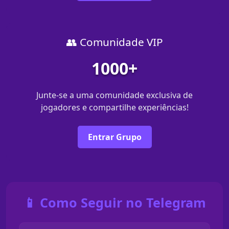
👥 Comunidade VIP
1000+
Junte-se a uma comunidade exclusiva de
jogadores e compartilhe experiências!
Entrar Grupo
📱 Como Seguir no Telegram