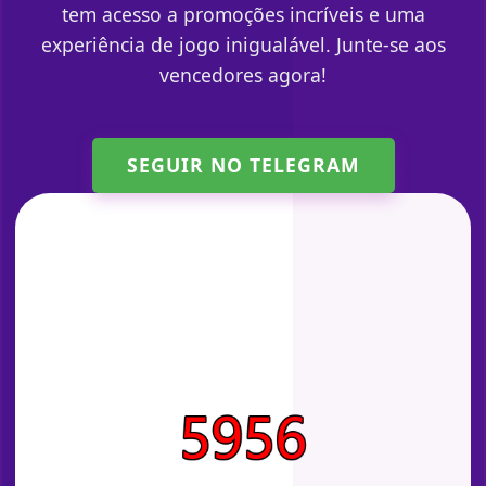
tem acesso a promoções incríveis e uma
experiência de jogo inigualável. Junte-se aos
vencedores agora!
SEGUIR NO TELEGRAM