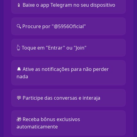
📱 Baixe o app Telegram no seu dispositivo
🔍 Procure por "@5956Oficial"
👆 Toque em "Entrar" ou "Join"
🔔 Ative as notificações para não perder
nada
💬 Participe das conversas e interaja
🎁 Receba bônus exclusivos
automaticamente