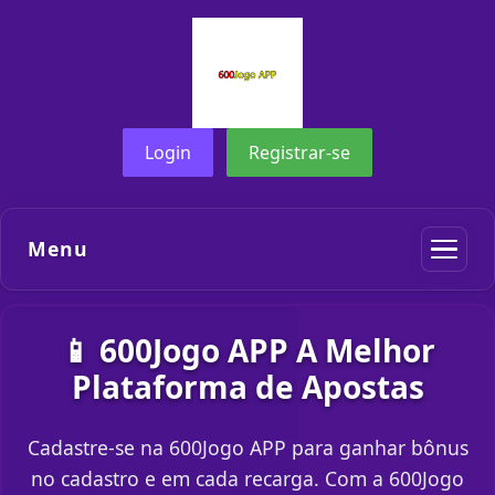
Login
Registrar-se
Menu
📱 600Jogo APP A Melhor
Plataforma de Apostas
Cadastre-se na 600Jogo APP para ganhar bônus
no cadastro e em cada recarga. Com a 600Jogo