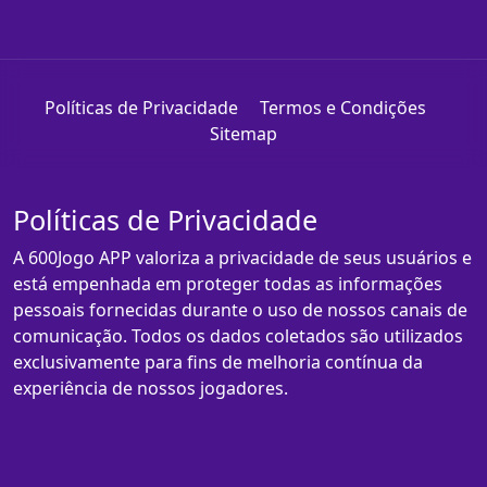
Políticas de Privacidade
Termos e Condições
Sitemap
Políticas de Privacidade
A 600Jogo APP valoriza a privacidade de seus usuários e
está empenhada em proteger todas as informações
pessoais fornecidas durante o uso de nossos canais de
comunicação. Todos os dados coletados são utilizados
exclusivamente para fins de melhoria contínua da
experiência de nossos jogadores.