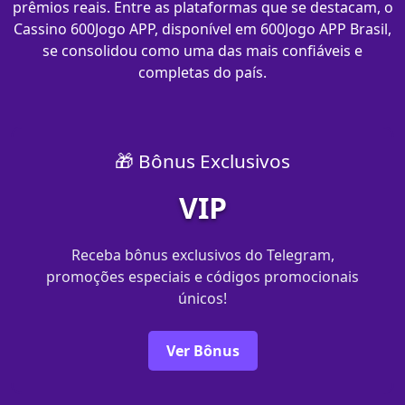
prêmios reais. Entre as plataformas que se destacam, o
Cassino 600Jogo APP, disponível em 600Jogo APP Brasil,
se consolidou como uma das mais confiáveis e
completas do país.
🎁 Bônus Exclusivos
VIP
Receba bônus exclusivos do Telegram,
promoções especiais e códigos promocionais
únicos!
Ver Bônus