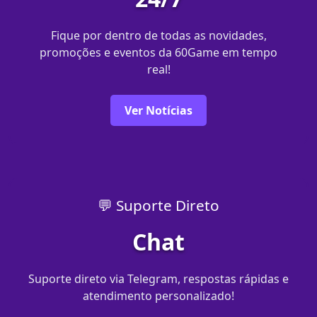
Fique por dentro de todas as novidades,
promoções e eventos da 60Game em tempo
real!
Ver Notícias
💬 Suporte Direto
Chat
Suporte direto via Telegram, respostas rápidas e
atendimento personalizado!