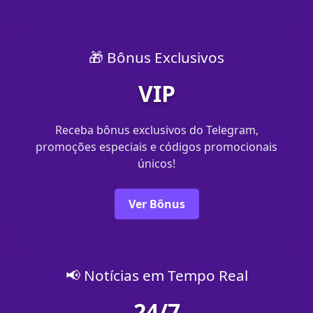
🎁 Bônus Exclusivos
VIP
Receba bônus exclusivos do Telegram,
promoções especiais e códigos promocionais
únicos!
Ver Bônus
📢 Notícias em Tempo Real
24/7