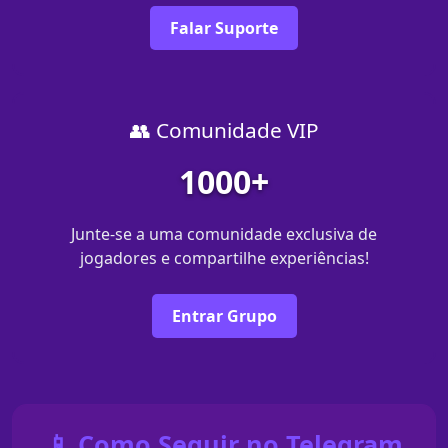
Falar Suporte
👥 Comunidade VIP
1000+
Junte-se a uma comunidade exclusiva de
jogadores e compartilhe experiências!
Entrar Grupo
📱 Como Seguir no Telegram