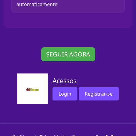
automaticamente
SEGUIR AGORA
Acessos
Login
Registrar-se