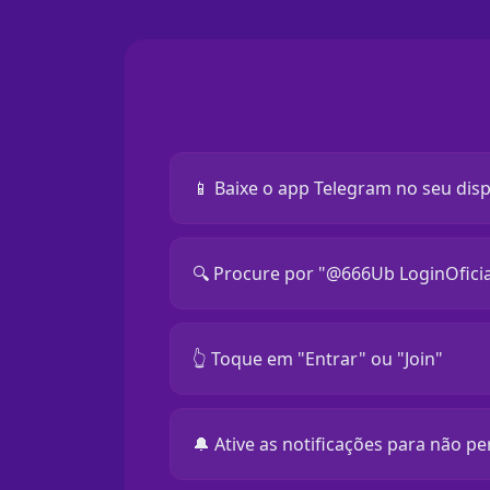
📱 Baixe o app Telegram no seu disp
🔍 Procure por "@666Ub LoginOficia
👆 Toque em "Entrar" ou "Join"
🔔 Ative as notificações para não p