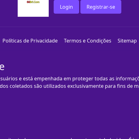
Login
Registrar-se
Políticas de Privacidade
Termos e Condições
Sitemap
de
 usuários e está empenhada em proteger todas as informaç
os coletados são utilizados exclusivamente para fins de m