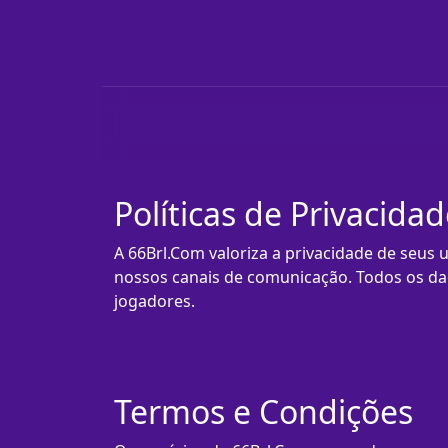
Políticas de Privacida
A 66Brl.Com valoriza a privacidade de seus
nossos canais de comunicação. Todos os dad
jogadores.
Termos e Condições