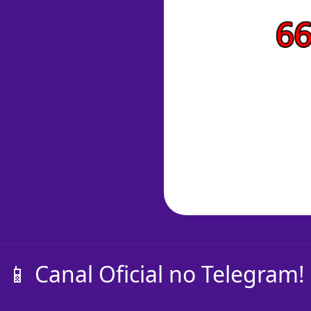
📱 Canal Oficial no Telegram!