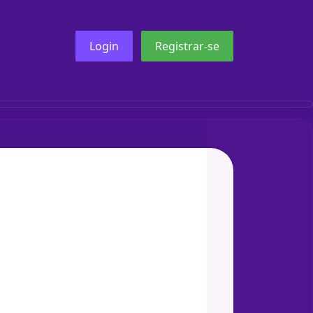
Login
Registrar-se