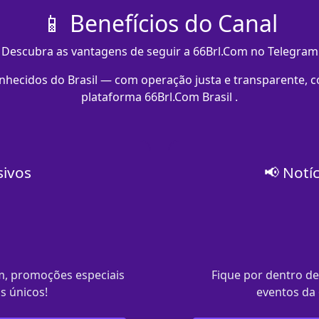
📱 Benefícios do Canal
Descubra as vantagens de seguir a 66Brl.Com no Telegram
nhecidos do Brasil — com operação justa e transparente, c
plataforma 66Brl.Com Brasil .
sivos
📢 Notí
m, promoções especiais
Fique por dentro d
s únicos!
eventos da