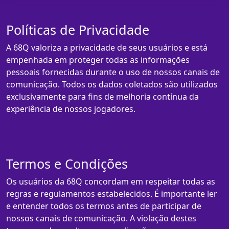
Políticas de Privacidade
A 68Q valoriza a privacidade de seus usuários e está
empenhada em proteger todas as informações
pessoais fornecidas durante o uso de nossos canais de
comunicação. Todos os dados coletados são utilizados
exclusivamente para fins de melhoria contínua da
experiência de nossos jogadores.
Termos e Condições
Os usuários da 68Q concordam em respeitar todas as
regras e regulamentos estabelecidos. É importante ler
e entender todos os termos antes de participar de
nossos canais de comunicação. A violação destes