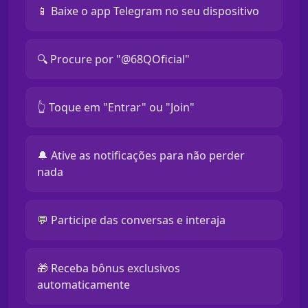
📱 Baixe o app Telegram no seu dispositivo
🔍 Procure por "@68QOficial"
👆 Toque em "Entrar" ou "Join"
🔔 Ative as notificações para não perder
nada
💬 Participe das conversas e interaja
🎁 Receba bônus exclusivos
automaticamente