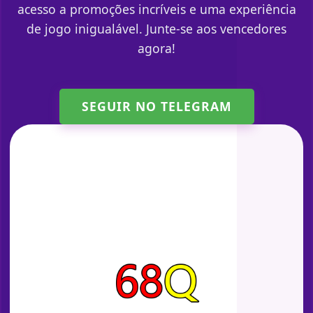
acesso a promoções incríveis e uma experiência
de jogo inigualável. Junte-se aos vencedores
agora!
SEGUIR NO TELEGRAM