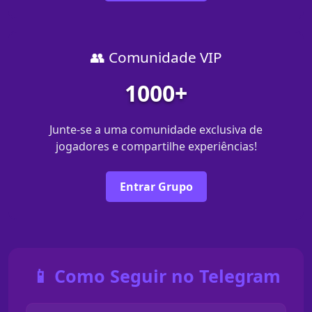
👥 Comunidade VIP
1000+
Junte-se a uma comunidade exclusiva de
jogadores e compartilhe experiências!
Entrar Grupo
📱 Como Seguir no Telegram