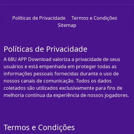
Políticas de Privacidade
Termos e Condições
Sitemap
Políticas de Privacidade
A 68U APP Download valoriza a privacidade de seus
usuários e está empenhada em proteger todas as
informações pessoais fornecidas durante o uso de
nossos canais de comunicação. Todos os dados
coletados são utilizados exclusivamente para fins de
melhoria contínua da experiência de nossos jogadores.
Termos e Condições