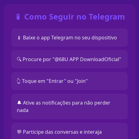
📱 Como Seguir no Telegram
📱 Baixe o app Telegram no seu dispositivo
🔍 Procure por "@68U APP DownloadOficial"
👆 Toque em "Entrar" ou "Join"
🔔 Ative as notificações para não perder
nada
💬 Participe das conversas e interaja