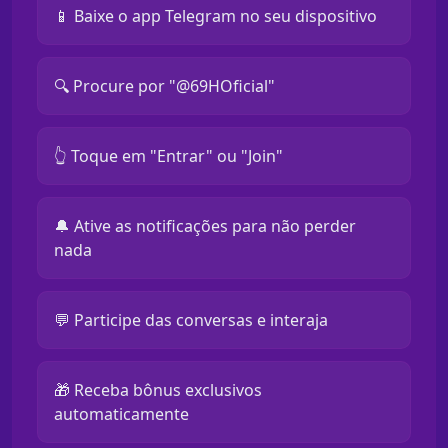
📱 Baixe o app Telegram no seu dispositivo
🔍 Procure por "@69HOficial"
👆 Toque em "Entrar" ou "Join"
🔔 Ative as notificações para não perder
nada
💬 Participe das conversas e interaja
🎁 Receba bônus exclusivos
automaticamente