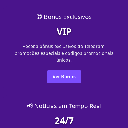
🎁 Bônus Exclusivos
VIP
Receba bônus exclusivos do Telegram,
promoções especiais e códigos promocionais
únicos!
Ver Bônus
📢 Notícias em Tempo Real
24/7