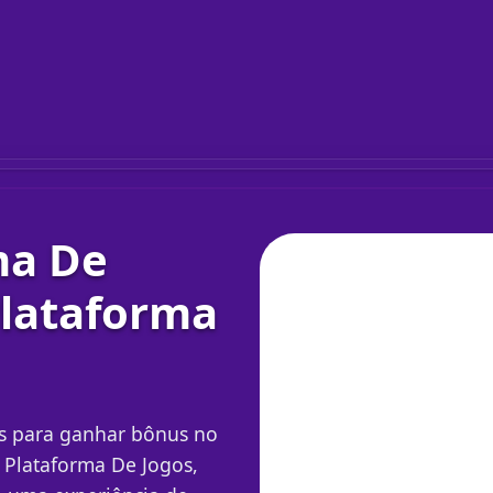
ma De
Plataforma
s para ganhar bônus no
 Plataforma De Jogos,