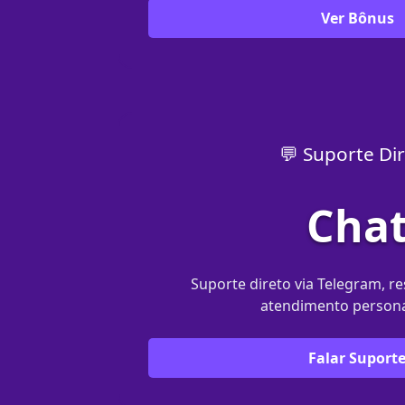
Ver Bônus
💬 Suporte Di
Cha
Suporte direto via Telegram, r
atendimento persona
Falar Suport