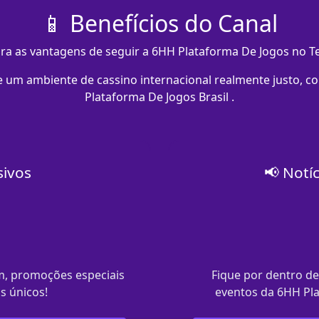
📱 Benefícios do Canal
ra as vantagens de seguir a 6HH Plataforma De Jogos no T
e um ambiente de cassino internacional realmente justo, c
Plataforma De Jogos Brasil .
sivos
📢 Notí
m, promoções especiais
Fique por dentro d
s únicos!
eventos da 6HH Pl