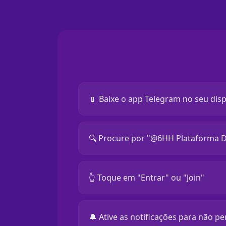
📱 Baixe o app Telegram no seu disp
🔍 Procure por "@6HH Plataforma De
👆 Toque em "Entrar" ou "Join"
🔔 Ative as notificações para não p