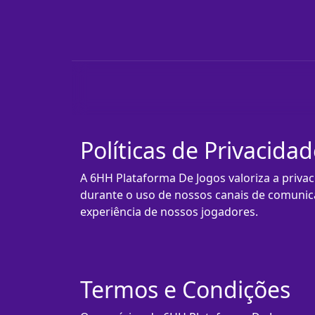
Políticas de Privacida
A 6HH Plataforma De Jogos valoriza a priv
durante o uso de nossos canais de comunica
experiência de nossos jogadores.
Termos e Condições