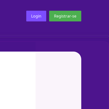
Login
Registrar-se