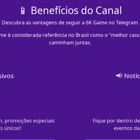
📱 Benefícios do Canal
Descubra as vantagens de seguir a 6K Game no Telegram
ame é considerada referência no Brasil como o “melhor cass
caminham juntas.
sivos
📢 Notí
m, promoções especiais
Fique por dentro d
s únicos!
eventos da