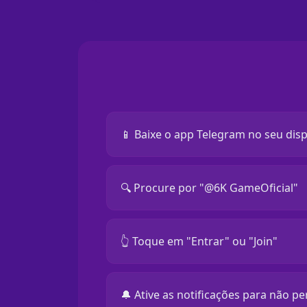
📱 Baixe o app Telegram no seu disp
🔍 Procure por "@6K GameOficial"
👆 Toque em "Entrar" ou "Join"
🔔 Ative as notificações para não p