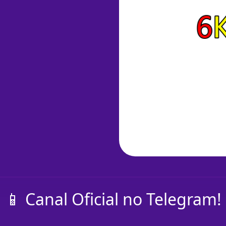
📱 Canal Oficial no Telegram!