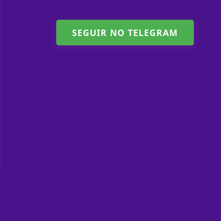
SEGUIR NO TELEGRAM