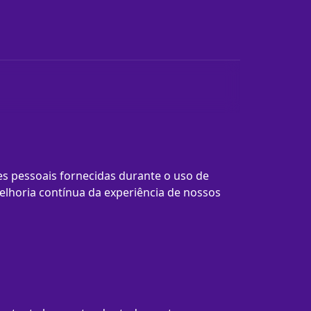
s pessoais fornecidas durante o uso de
elhoria contínua da experiência de nossos