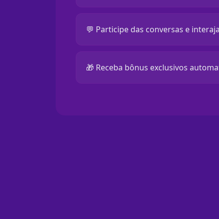
💬 Participe das conversas e interaj
🎁 Receba bônus exclusivos autom