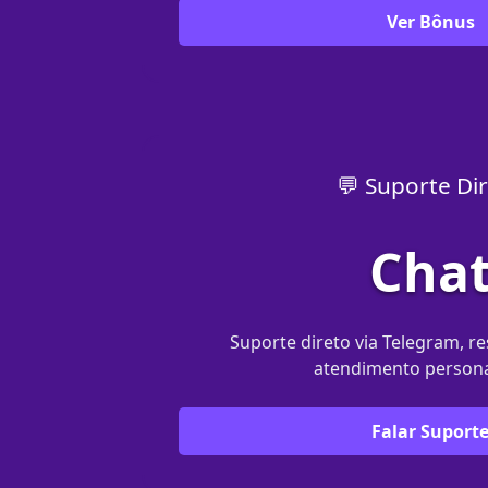
Ver Bônus
💬 Suporte Di
Cha
Suporte direto via Telegram, r
atendimento persona
Falar Suport