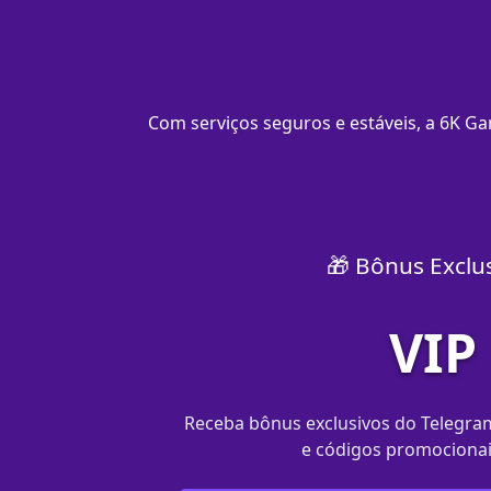
Com serviços seguros e estáveis, a 6K G
🎁 Bônus Exclu
VIP
Receba bônus exclusivos do Telegra
e códigos promocionai