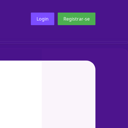
Login
Registrar-se