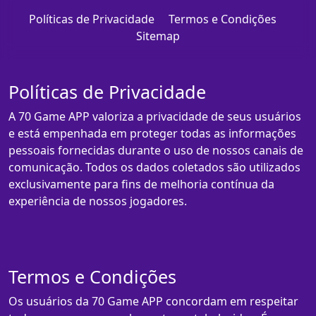
Políticas de Privacidade
Termos e Condições
Sitemap
Políticas de Privacidade
A 70 Game APP valoriza a privacidade de seus usuários
e está empenhada em proteger todas as informações
pessoais fornecidas durante o uso de nossos canais de
comunicação. Todos os dados coletados são utilizados
exclusivamente para fins de melhoria contínua da
experiência de nossos jogadores.
Termos e Condições
Os usuários da 70 Game APP concordam em respeitar