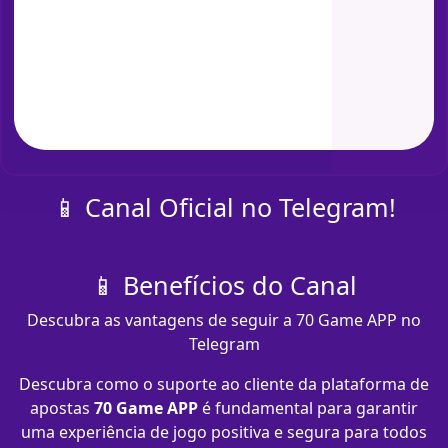
📱 Canal Oficial no Telegram!
📱 Benefícios do Canal
Descubra as vantagens de seguir a 70 Game APP no
Telegram
Descubra como o suporte ao cliente da plataforma de
apostas
70 Game APP
é fundamental para garantir
uma experiência de jogo positiva e segura para todos