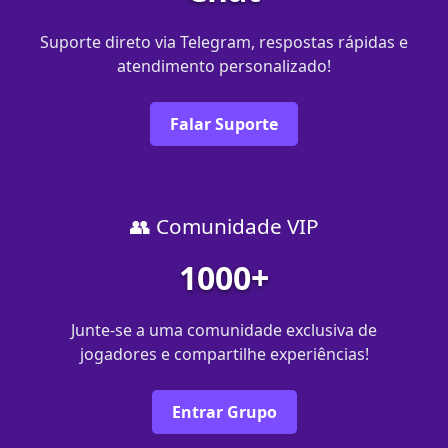
Suporte direto via Telegram, respostas rápidas e
atendimento personalizado!
Falar Suporte
👥 Comunidade VIP
1000+
Junte-se a uma comunidade exclusiva de
jogadores e compartilhe experiências!
Entrar Grupo