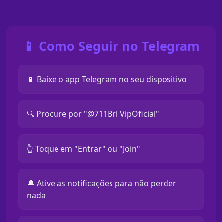
📱 Como Seguir no Telegram
📱 Baixe o app Telegram no seu dispositivo
🔍 Procure por "@711Brl VipOficial"
👆 Toque em "Entrar" ou "Join"
🔔 Ative as notificações para não perder
nada