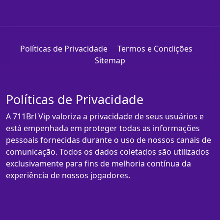
Políticas de Privacidade
Termos e Condições
Sitemap
Políticas de Privacidade
A 711Brl Vip valoriza a privacidade de seus usuários e
está empenhada em proteger todas as informações
pessoais fornecidas durante o uso de nossos canais de
comunicação. Todos os dados coletados são utilizados
exclusivamente para fins de melhoria contínua da
experiência de nossos jogadores.