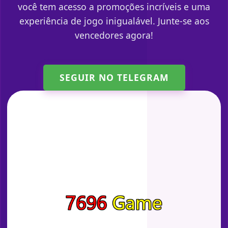
você tem acesso a promoções incríveis e uma
experiência de jogo inigualável. Junte-se aos
vencedores agora!
SEGUIR NO TELEGRAM