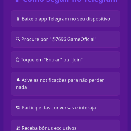
📱 Baixe o app Telegram no seu dispositivo
🔍 Procure por "@7696 GameOficial"
👆 Toque em "Entrar" ou "Join"
🔔 Ative as notificações para não perder
nada
💬 Participe das conversas e interaja
🎁 Receba bônus exclusivos