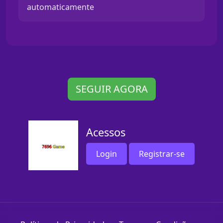
automaticamente
SEGUIR AGORA
Acessos
Login
Registrar-se