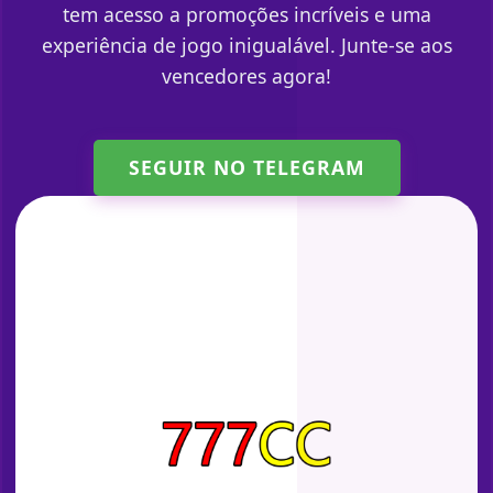
tem acesso a promoções incríveis e uma
experiência de jogo inigualável. Junte-se aos
vencedores agora!
SEGUIR NO TELEGRAM