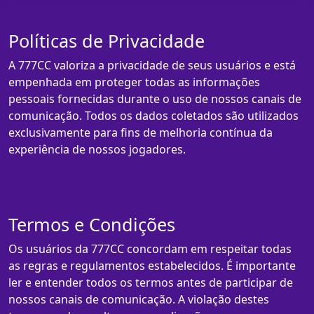
Políticas de Privacidade
A 777CC valoriza a privacidade de seus usuários e está
empenhada em proteger todas as informações
pessoais fornecidas durante o uso de nossos canais de
comunicação. Todos os dados coletados são utilizados
exclusivamente para fins de melhoria contínua da
experiência de nossos jogadores.
Termos e Condições
Os usuários da 777CC concordam em respeitar todas
as regras e regulamentos estabelecidos. É importante
ler e entender todos os termos antes de participar de
nossos canais de comunicação. A violação destes