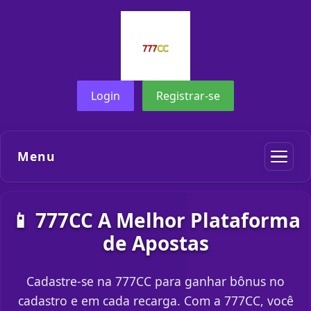
Login
Registrar-se
Menu
📱 777CC A Melhor Plataforma
de Apostas
Cadastre-se na 777CC para ganhar bônus no
cadastro e em cada recarga. Com a 777CC, você