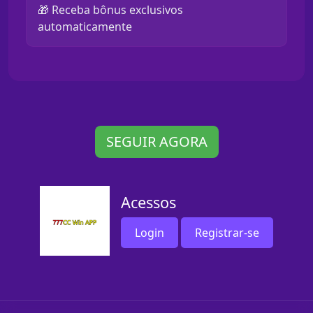
🎁 Receba bônus exclusivos
automaticamente
SEGUIR AGORA
Acessos
Login
Registrar-se