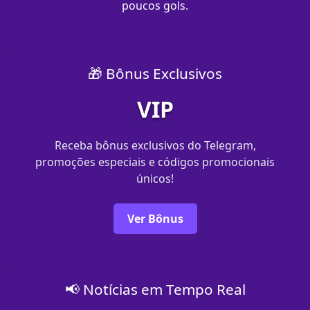
poucos gols.
🎁 Bônus Exclusivos
VIP
Receba bônus exclusivos do Telegram,
promoções especiais e códigos promocionais
únicos!
Ver Bônus
📢 Notícias em Tempo Real