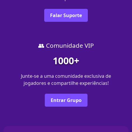
Falar Suporte
👥 Comunidade VIP
1000+
Junte-se a uma comunidade exclusiva de
jogadores e compartilhe experiências!
Entrar Grupo