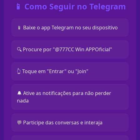
📱 Como Seguir no Telegram
📱 Baixe o app Telegram no seu dispositivo
🔍 Procure por "@777CC Win APPOficial"
👆 Toque em "Entrar" ou "Join"
🔔 Ative as notificações para não perder
nada
💬 Participe das conversas e interaja