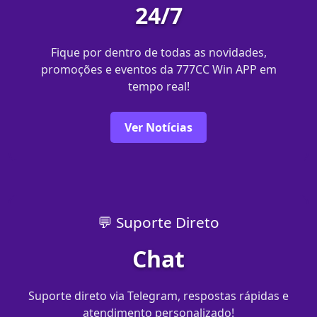
24/7
Fique por dentro de todas as novidades,
promoções e eventos da 777CC Win APP em
tempo real!
Ver Notícias
💬 Suporte Direto
Chat
Suporte direto via Telegram, respostas rápidas e
atendimento personalizado!