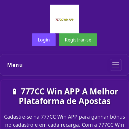
Login
Registrar-se
Menu
📱 777CC Win APP A Melhor
Plataforma de Apostas
Cadastre-se na 777CC Win APP para ganhar bônus
no cadastro e em cada recarga. Com a 777CC Win