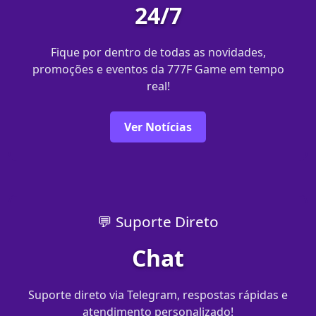
24/7
Fique por dentro de todas as novidades,
promoções e eventos da 777F Game em tempo
real!
Ver Notícias
💬 Suporte Direto
Chat
Suporte direto via Telegram, respostas rápidas e
atendimento personalizado!