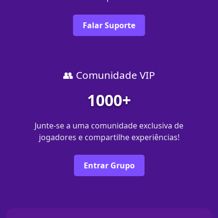
Falar Suporte
👥 Comunidade VIP
1000+
Junte-se a uma comunidade exclusiva de
jogadores e compartilhe experiências!
Entrar Grupo