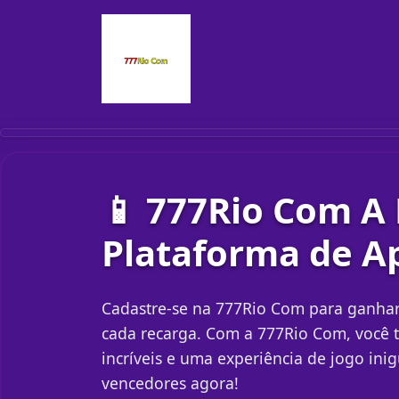
📱 777Rio Com A
Plataforma de A
Cadastre-se na 777Rio Com para ganha
cada recarga. Com a 777Rio Com, você
incríveis e uma experiência de jogo inig
vencedores agora!