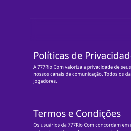
Políticas de Privacida
A 777Rio Com valoriza a privacidade de seu
nossos canais de comunicação. Todos os dad
jogadores.
Termos e Condições
Os usuários da 777Rio Com concordam em re