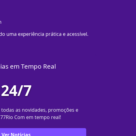
m
o uma experiência prática e acessível.
cias em Tempo Real
24/7
e todas as novidades, promoções e
777Rio Com em tempo real!
Ver Notícias