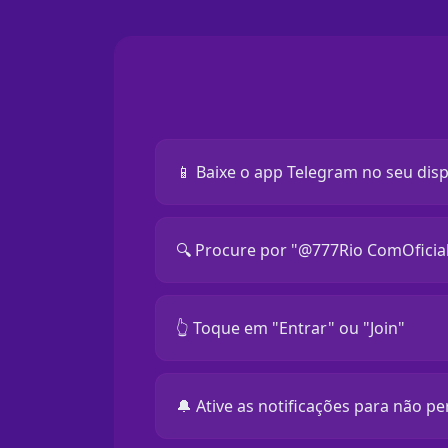
📱 Baixe o app Telegram no seu disp
🔍 Procure por "@777Rio ComOficia
👆 Toque em "Entrar" ou "Join"
🔔 Ative as notificações para não p