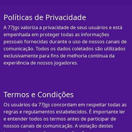
Políticas de Privacidade
A 77Jgs valoriza a privacidade de seus usuários e está
empenhada em proteger todas as informações
pessoais fornecidas durante o uso de nossos canais de
comunicação. Todos os dados coletados são utilizados
exclusivamente para fins de melhoria contínua da
experiência de nossos jogadores.
Termos e Condições
Os usuários da 77Jgs concordam em respeitar todas as
regras e regulamentos estabelecidos. É importante ler
e entender todos os termos antes de participar de
nossos canais de comunicação. A violação destes