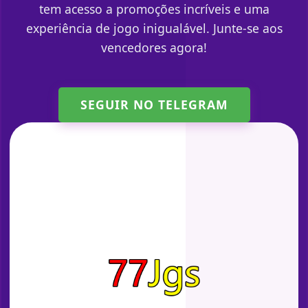
tem acesso a promoções incríveis e uma
experiência de jogo inigualável. Junte-se aos
vencedores agora!
SEGUIR NO TELEGRAM