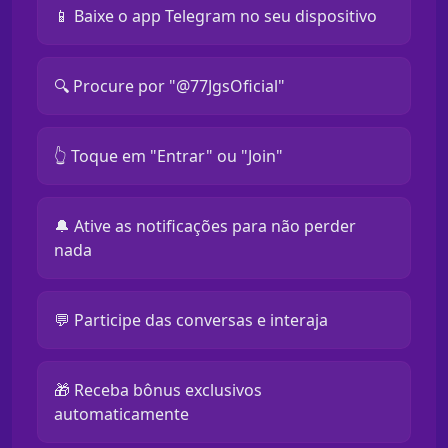
📱 Baixe o app Telegram no seu dispositivo
🔍 Procure por "@77JgsOficial"
👆 Toque em "Entrar" ou "Join"
🔔 Ative as notificações para não perder
nada
💬 Participe das conversas e interaja
🎁 Receba bônus exclusivos
automaticamente