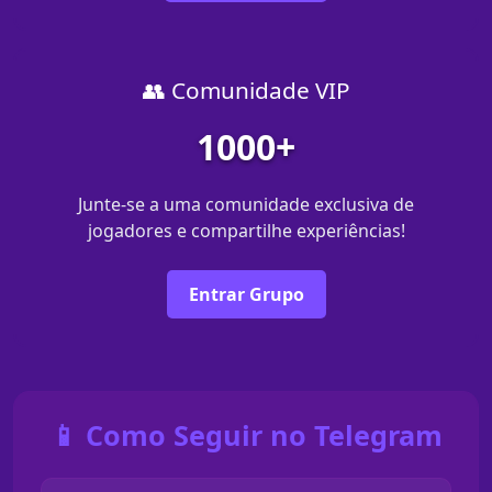
👥 Comunidade VIP
1000+
Junte-se a uma comunidade exclusiva de
jogadores e compartilhe experiências!
Entrar Grupo
📱 Como Seguir no Telegram