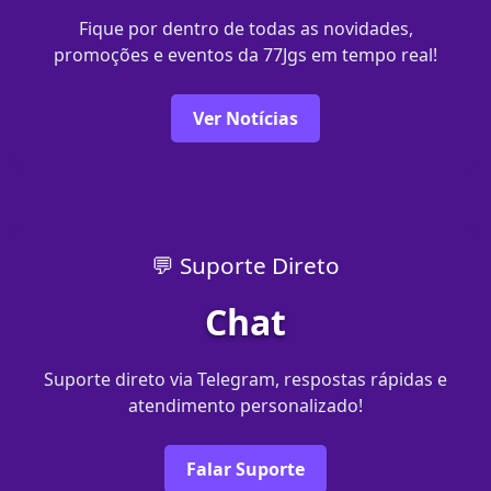
Fique por dentro de todas as novidades,
promoções e eventos da 77Jgs em tempo real!
Ver Notícias
💬 Suporte Direto
Chat
Suporte direto via Telegram, respostas rápidas e
atendimento personalizado!
Falar Suporte