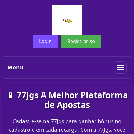
Login
Registrar-se
Menu
📱 77Jgs A Melhor Plataforma
de Apostas
Cadastre-se na 77Jgs para ganhar bônus no
cadastro e em cada recarga. Com a 77Jgs, você