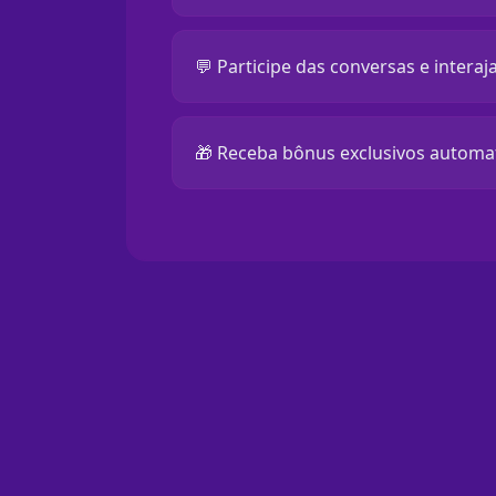
💬 Participe das conversas e interaj
🎁 Receba bônus exclusivos autom