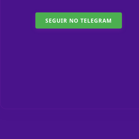
SEGUIR NO TELEGRAM