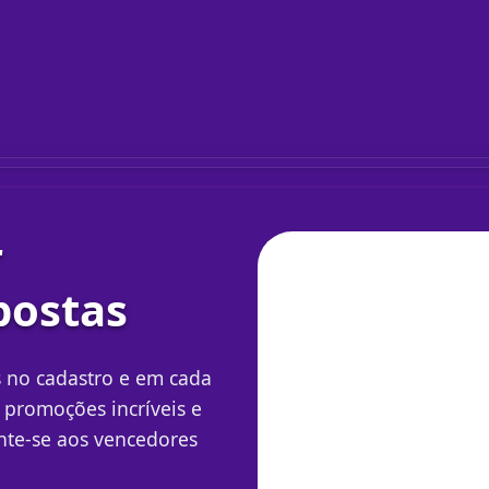
r
postas
 no cadastro e em cada
 promoções incríveis e
unte-se aos vencedores