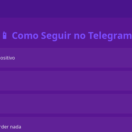
📱 Como Seguir no Telegram
ositivo
erder nada