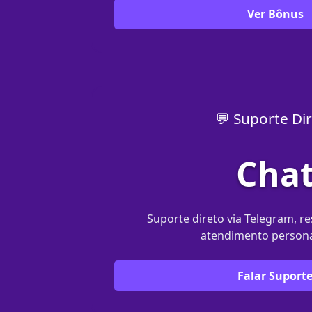
Ver Bônus
💬 Suporte Di
Cha
Suporte direto via Telegram, r
atendimento persona
Falar Suport