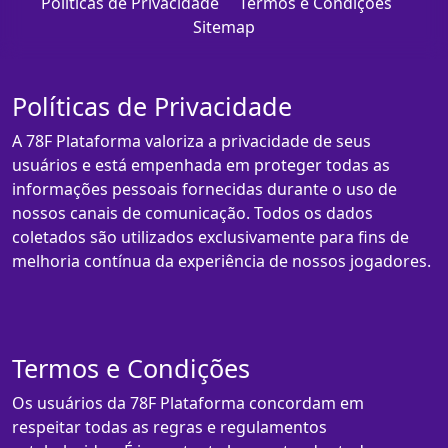
Políticas de Privacidade
Termos e Condições
Sitemap
Políticas de Privacidade
A 78F Plataforma valoriza a privacidade de seus
usuários e está empenhada em proteger todas as
informações pessoais fornecidas durante o uso de
nossos canais de comunicação. Todos os dados
coletados são utilizados exclusivamente para fins de
melhoria contínua da experiência de nossos jogadores.
Termos e Condições
Os usuários da 78F Plataforma concordam em
respeitar todas as regras e regulamentos