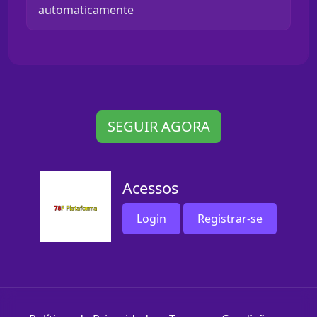
automaticamente
SEGUIR AGORA
Acessos
Login
Registrar-se