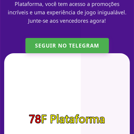
Plataforma, você tem acesso a promoções
incríveis e uma experiência de jogo inigualável.
Junte-se aos vencedores agora!
SEGUIR NO TELEGRAM