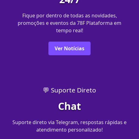
Fique por dentro de todas as novidades,
promoções e eventos da 78F Plataforma em
tempo real!
Ver Notícias
💬 Suporte Direto
Chat
Suporte direto via Telegram, respostas rápidas e
atendimento personalizado!