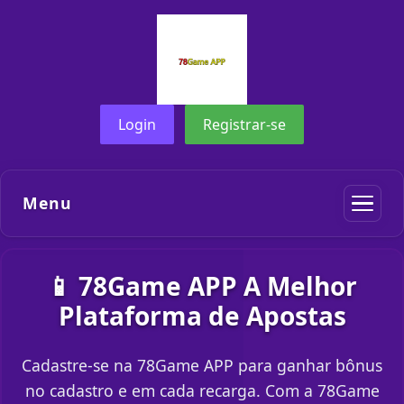
Login
Registrar-se
Menu
📱 78Game APP A Melhor
Plataforma de Apostas
Cadastre-se na 78Game APP para ganhar bônus
no cadastro e em cada recarga. Com a 78Game