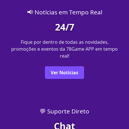
📢 Notícias em Tempo Real
24/7
Fique por dentro de todas as novidades,
promoções e eventos da 78Game APP em tempo
real!
Ver Notícias
💬 Suporte Direto
Chat