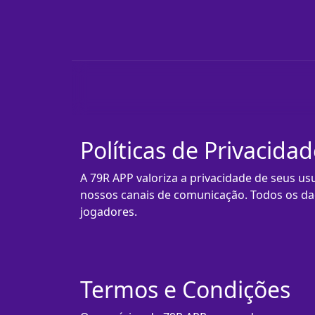
Políticas de Privacida
A 79R APP valoriza a privacidade de seus u
nossos canais de comunicação. Todos os dad
jogadores.
Termos e Condições