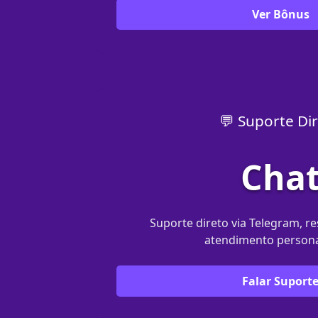
Ver Bônus
💬 Suporte Di
Cha
Suporte direto via Telegram, r
atendimento persona
Falar Suport