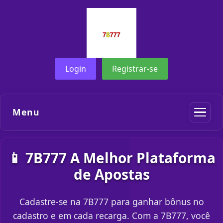
Login
Registrar-se
Menu
📱 7B777 A Melhor Plataforma
de Apostas
Cadastre-se na 7B777 para ganhar bônus no
cadastro e em cada recarga. Com a 7B777, você