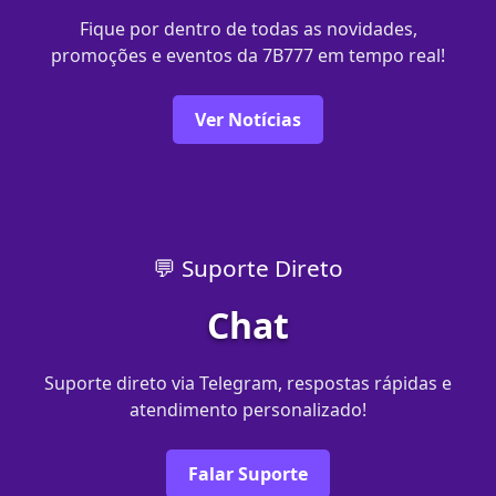
Fique por dentro de todas as novidades,
promoções e eventos da 7B777 em tempo real!
Ver Notícias
💬 Suporte Direto
Chat
Suporte direto via Telegram, respostas rápidas e
atendimento personalizado!
Falar Suporte