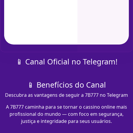
📱 Canal Oficial no Telegram!
📱 Benefícios do Canal
Descubra as vantagens de seguir a 7B777 no Telegram
A 7B777 caminha para se tornar o cassino online mais
profissional do mundo — com foco em segurança,
justiça e integridade para seus usuários.