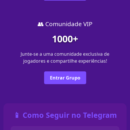
👥 Comunidade VIP
1000+
Junte-se a uma comunidade exclusiva de
jogadores e compartilhe experiências!
Entrar Grupo
📱 Como Seguir no Telegram