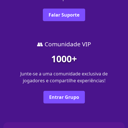
Falar Suporte
👥 Comunidade VIP
1000+
Junte-se a uma comunidade exclusiva de
jogadores e compartilhe experiências!
Entrar Grupo