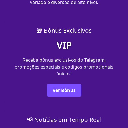
variado e diversão de alto nível.
🎁 Bônus Exclusivos
VIP
Receba bônus exclusivos do Telegram,
promoções especiais e códigos promocionais
únicos!
Ver Bônus
📢 Notícias em Tempo Real