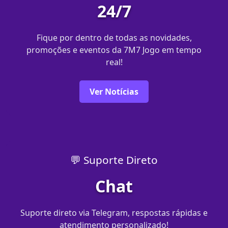
24/7
Fique por dentro de todas as novidades,
promoções e eventos da 7M7 Jogo em tempo
real!
Ver Notícias
💬 Suporte Direto
Chat
Suporte direto via Telegram, respostas rápidas e
atendimento personalizado!