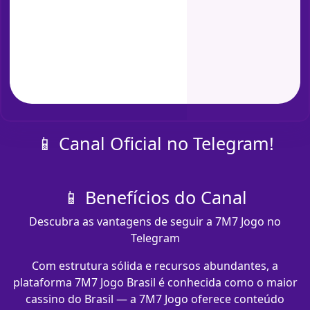
📱 Canal Oficial no Telegram!
📱 Benefícios do Canal
Descubra as vantagens de seguir a 7M7 Jogo no
Telegram
Com estrutura sólida e recursos abundantes, a
plataforma 7M7 Jogo Brasil é conhecida como o maior
cassino do Brasil — a 7M7 Jogo oferece conteúdo