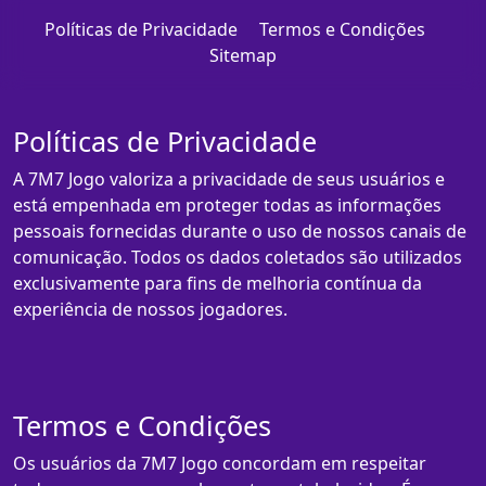
Políticas de Privacidade
Termos e Condições
Sitemap
Políticas de Privacidade
A 7M7 Jogo valoriza a privacidade de seus usuários e
está empenhada em proteger todas as informações
pessoais fornecidas durante o uso de nossos canais de
comunicação. Todos os dados coletados são utilizados
exclusivamente para fins de melhoria contínua da
experiência de nossos jogadores.
Termos e Condições
Os usuários da 7M7 Jogo concordam em respeitar