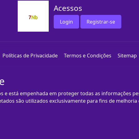
Acessos
Login
Registrar-se
Políticas de Privacidade
Termos e Condições
Sitemap
de
ios e está empenhada em proteger todas as informações pe
tados são utilizados exclusivamente para fins de melhoria