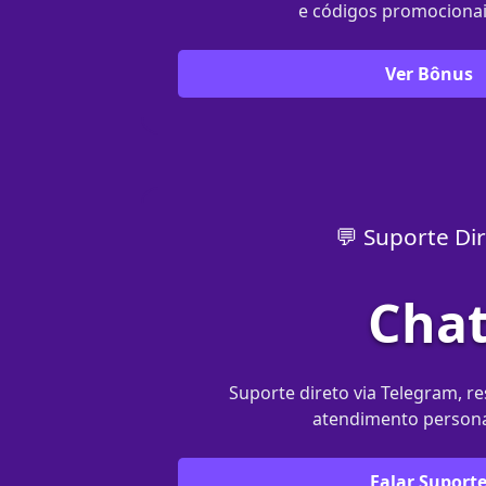
e códigos promocionai
Ver Bônus
💬 Suporte Di
Cha
Suporte direto via Telegram, r
atendimento persona
Falar Suport