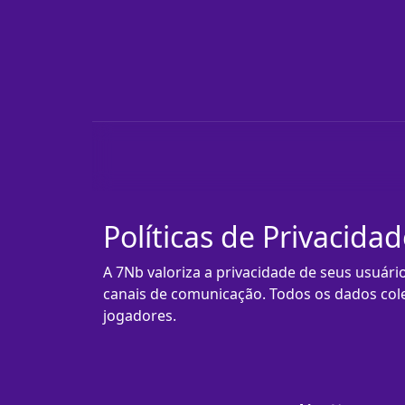
Políticas de Privacida
A 7Nb valoriza a privacidade de seus usuár
canais de comunicação. Todos os dados cole
jogadores.