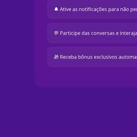
🔔 Ative as notificações para não p
💬 Participe das conversas e interaj
🎁 Receba bônus exclusivos autom