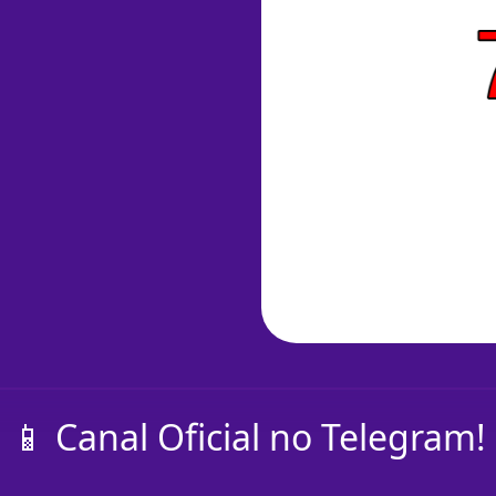
📱 Canal Oficial no Telegram!