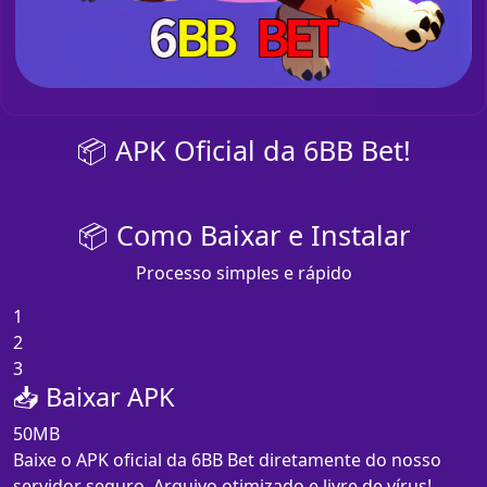
📦 APK Oficial da 6BB Bet!
📦 Como Baixar e Instalar
Processo simples e rápido
1
2
3
📥 Baixar APK
50MB
Baixe o APK oficial da 6BB Bet diretamente do nosso
servidor seguro. Arquivo otimizado e livre de vírus!