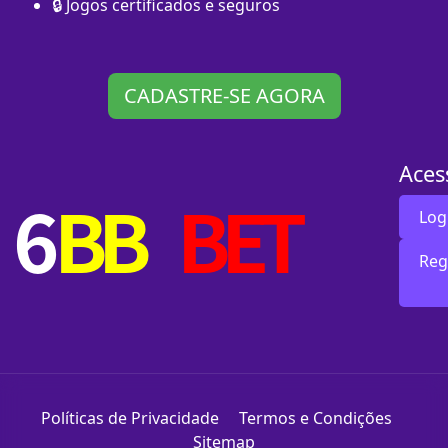
🔒 Jogos certificados e seguros
CADASTRE-SE AGORA
Aces
Log
Reg
Políticas de Privacidade
Termos e Condições
Sitemap