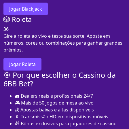
Jogar Blackjack
🎲 Roleta
36
Gire a roleta ao vivo e teste sua sorte! Aposte em
números, cores ou combinações para ganhar grandes
prêmios.
Jogar Roleta
🎯 Por que escolher o Cassino da
6BB Bet?
👥 Dealers reais e profissionais 24/7
🎮 Mais de 50 jogos de mesa ao vivo
💰 Apostas baixas e altas disponíveis
📱 Transmissão HD em dispositivos móveis
🎁 Bônus exclusivos para jogadores de cassino